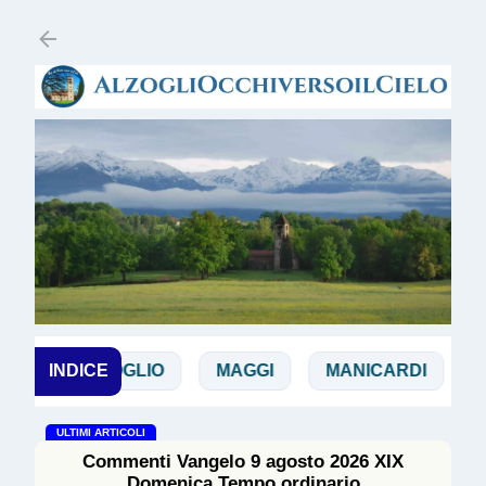
Passa ai contenuti principali
INDICE
DOGLIO
MAGGI
MANICARDI
PAPA
ULTIMI ARTICOLI
Commenti Vangelo 9 agosto 2026 XIX
Domenica Tempo ordinario