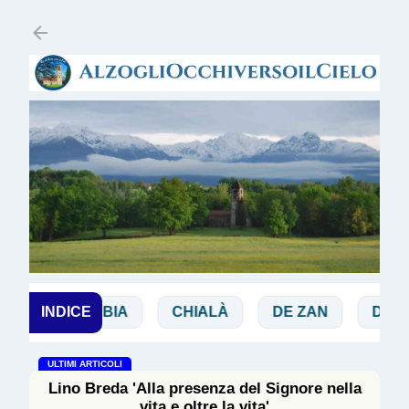
Passa ai contenuti principali
BIBBIA
INDICE
CHIALÀ
DE ZAN
DOGLIO
ULTIMI ARTICOLI
Lino Breda 'Alla presenza del Signore nella
vita e oltre la vita'