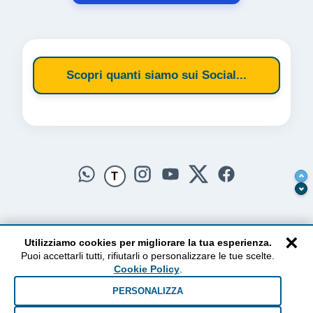
Scopri quanti siamo sui Social...
T
×
Utilizziamo cookies per migliorare la tua esperienza.
Puoi accettarli tutti, rifiutarli o personalizzare le tue scelte.
AlzogliOcchiversoilCielo
Cookie Policy
.
Dal 2010 ad oggi • Testi e pensieri tra terra e cielo
PERSONALIZZA