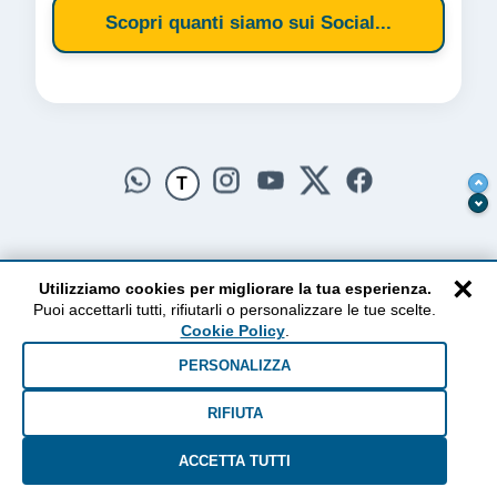
Scopri quanti siamo sui Social...
T
×
Utilizziamo cookies per migliorare la tua esperienza.
Puoi accettarli tutti, rifiutarli o personalizzare le tue scelte.
AlzogliOcchiversoilCielo
Cookie Policy
.
Dal 2010 ad oggi • Testi e pensieri tra terra e cielo
PERSONALIZZA
RIFIUTA
ACCETTA TUTTI