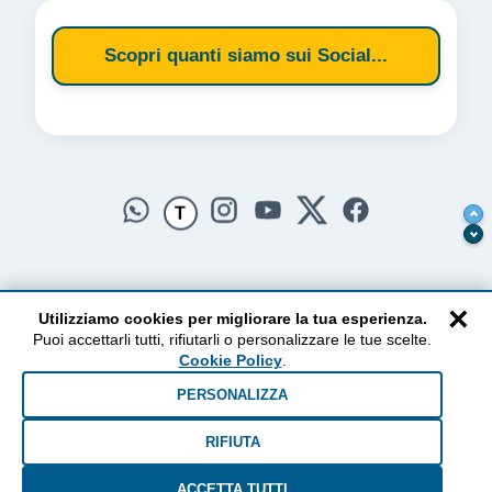
Scopri quanti siamo sui Social...
T
×
Utilizziamo cookies per migliorare la tua esperienza.
Puoi accettarli tutti, rifiutarli o personalizzare le tue scelte.
AlzogliOcchiversoilCielo
Cookie Policy
.
Dal 2010 ad oggi • Testi e pensieri tra terra e cielo
PERSONALIZZA
RIFIUTA
ACCETTA TUTTI