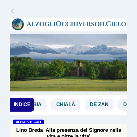
Passa ai contenuti principali
I
INDICE
BIBBIA
CHIALÀ
DE ZAN
DOGLIO
ULTIMI ARTICOLI
Lino Breda 'Alla presenza del Signore nella
vita e oltre la vita'