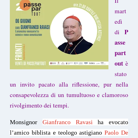
Il
mart
edì
P
di
asse
part
out
è
stato
un invito pacato alla riflessione, pur nella
consapevolezza di un tumultuoso e clamoroso
rivolgimento dei tempi.
Monsignor
Gianfranco
Ravasi
ha evocato
l’amico biblista e teologo astigiano
Paolo De