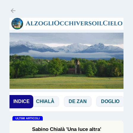
Passa ai contenuti principali
IBBIA
INDICE
CHIALÀ
DE ZAN
DOGLIO
MAG
ULTIMI ARTICOLI
Sabino Chialà 'Una luce altra'