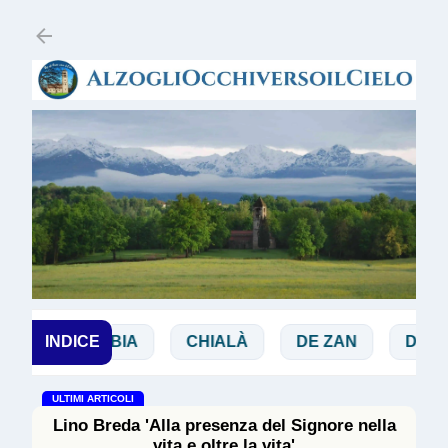
Passa ai contenuti principali
INDICE
BIBBIA
CHIALÀ
DE ZAN
DOGLIO
ULTIMI ARTICOLI
Lino Breda 'Alla presenza del Signore nella
vita e oltre la vita'