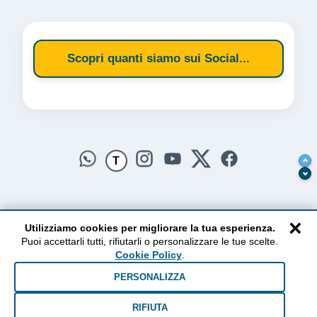
Scopri quanti siamo sui Social...
T
×
Utilizziamo cookies per migliorare la tua esperienza.
Puoi accettarli tutti, rifiutarli o personalizzare le tue scelte.
AlzogliOcchiversoilCielo
Cookie Policy
.
Dal 2010 ad oggi • Testi e pensieri tra terra e cielo
PERSONALIZZA
RIFIUTA