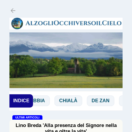
Passa ai contenuti principali
CHI
INDICE
BIBBIA
CHIALÀ
DE ZAN
DOGLI
ULTIMI ARTICOLI
Lino Breda 'Alla presenza del Signore nella
vita e oltre la vita'