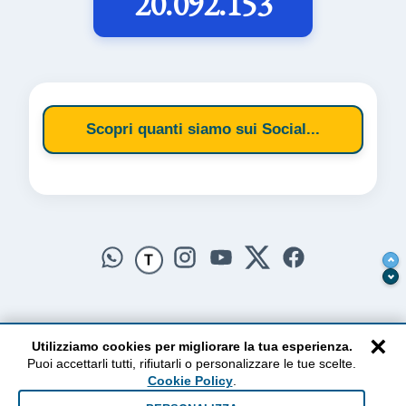
20.092.153
Scopri quanti siamo sui Social...
T
×
Utilizziamo cookies per migliorare la tua esperienza.
Puoi accettarli tutti, rifiutarli o personalizzare le tue scelte.
AlzogliOcchiversoilCielo
Cookie Policy
.
Dal 2010 ad oggi • Testi e pensieri tra terra e cielo