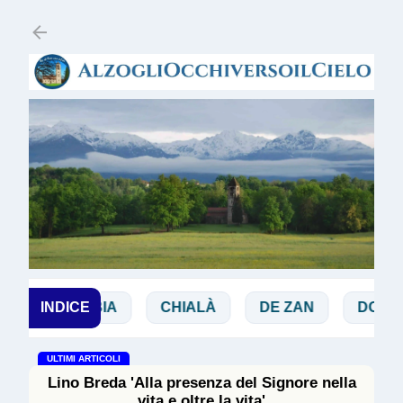
Passa ai contenuti principali
BIBBIA
INDICE
CHIALÀ
DE ZAN
DOGLIO
ULTIMI ARTICOLI
Lino Breda 'Alla presenza del Signore nella
vita e oltre la vita'