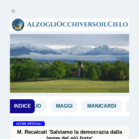
Passa ai contenuti principali
INDICE
DOGLIO
MAGGI
MANICARDI
PAPA
ULTIMI ARTICOLI
M. Recalcati 'Salviamo la democrazia dalla
legge del più forte'