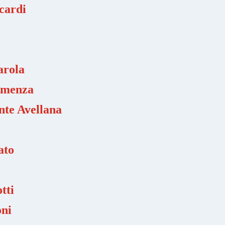
cardi
arola
umenza
te Avellana
ato
tti
oni