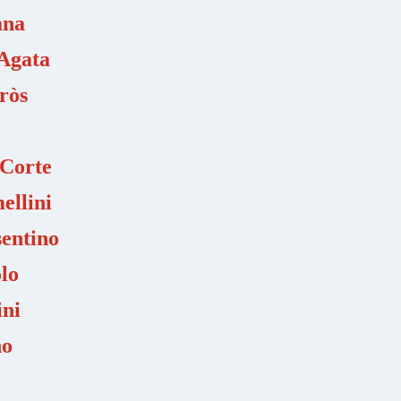
ana
'Agata
ròs
 Corte
ellini
entino
lo
ini
no