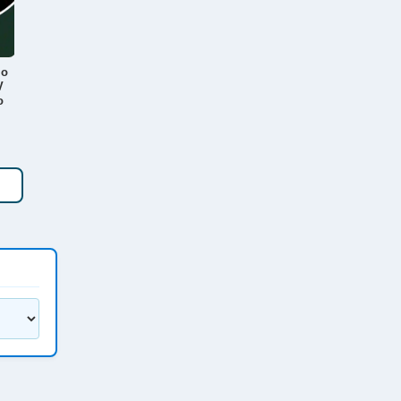
lo
V
o