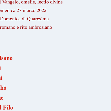
Vangelo, omelie, lectio divine
omenica 27 marzo 2022
 Domenica di Quaresima
 romano e rito ambrosiano
lsano
i
i
ehò
ne
l Filo