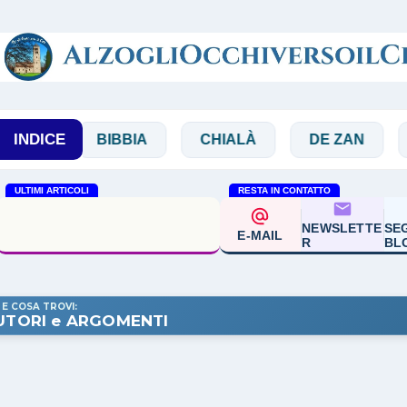
Passa ai contenuti principali
INDICE
BIBBIA
CHIALÀ
DE ZAN
DOGLI
ULTIMI ARTICOLI
RESTA IN CONTATTO
Sabino Chialà 'Una luce
NEWSLETTE
SEG
altra'
E-MAIL
R
BL
 E COSA TROVI:
UTORI e ARGOMENTI