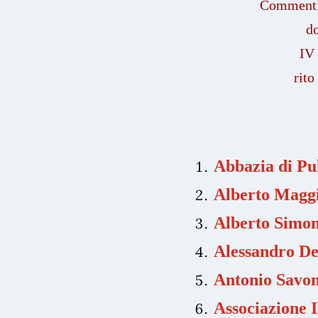
Commenti 
d
IV
rito
Abbazia di Pu
Alberto Magg
Alberto Simon
Alessandro D
Antonio Savo
Associazione I