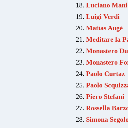
Luciano Mani
Luigi Verdi
Matías Augé
Meditare la P
Monastero D
Monastero Fon
Paolo Curtaz
Paolo Scquizz
Piero Stefani
Rossella Barzo
Simona Segol