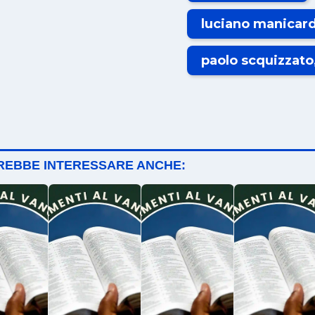
luciano manicard
paolo scquizzato
TREBBE INTERESSARE ANCHE: