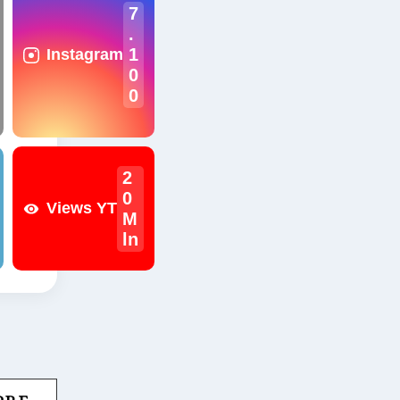
7
.
1
Instagram
0
0
2
0
Views YT
M
ln