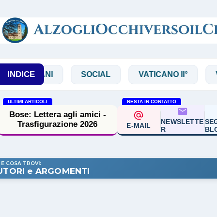
Passa ai contenuti principali
INDICE
RANI
SOCIAL
VATICANO II°
VIRGILI
ULTIMI ARTICOLI
RESTA IN CONTATTO
Bose: Lettera agli amici -
NEWSLETTE
SEG
Trasfigurazione 2026
E-MAIL
R
BL
 E COSA TROVI:
UTORI e ARGOMENTI