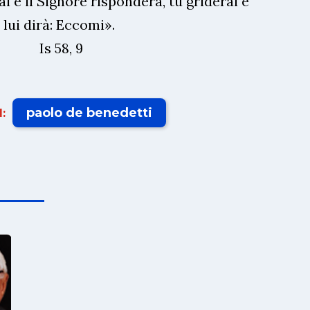
i e il Signore risponderà, tu griderai e
lui dirà: Eccomi».
Is 58, 9
paolo de benedetti
: