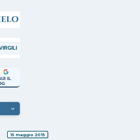
A CASO
ARCHIVIO
BIANCHI
BI
UI IL
OG
15 maggio 2015