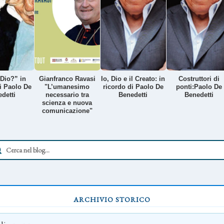
Dio?” in
Gianfranco Ravasi
Io, Dio e il Creato: in
Costruttori di
i Paolo De
"L’umanesimo
ricordo di Paolo De
ponti:Paolo De
detti
necessario tra
Benedetti
Benedetti
scienza e nuova
comunicazione"
ARCHIVIO STORICO