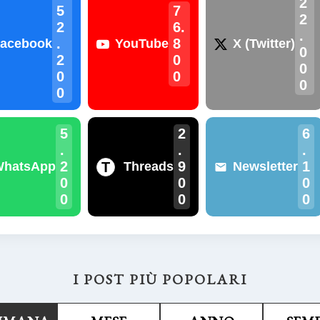
2
5
7
2
2
6.
.
.
8
acebook
YouTube
X (Twitter)
0
2
0
0
0
0
0
0
5
2
6
.
.
.
2
9
1
T
WhatsApp
Threads
Newsletter
0
0
0
0
0
0
I POST PIÙ POPOLARI