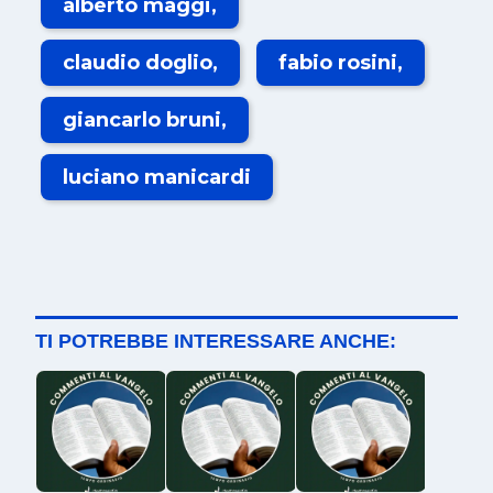
alberto maggi
claudio doglio
fabio rosini
giancarlo bruni
luciano manicardi
TI POTREBBE INTERESSARE ANCHE: