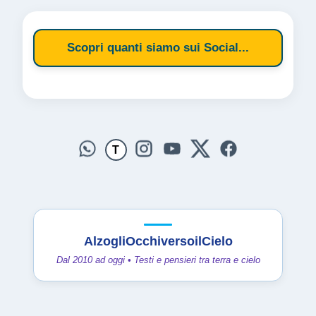
Scopri quanti siamo sui Social...
T
AlzogliOcchiversoilCielo
Dal 2010 ad oggi • Testi e pensieri tra terra e cielo