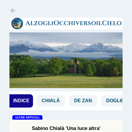
Passa ai contenuti principali
BBIA
INDICE
CHIALÀ
DE ZAN
DOGLIO
MAG
ULTIMI ARTICOLI
Sabino Chialà 'Una luce altra'