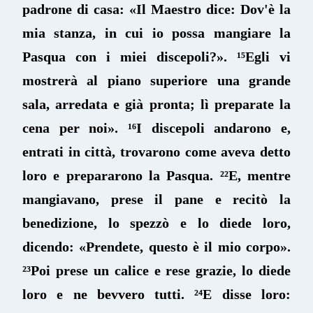
padrone di casa: «Il Maestro dice: Dov'è la
mia stanza, in cui io possa mangiare la
Pasqua con i miei discepoli?». ¹⁵Egli vi
mostrerà al piano superiore una grande
sala, arredata e già pronta; lì preparate la
cena per noi». ¹⁶I discepoli andarono e,
entrati in città, trovarono come aveva detto
loro e prepararono la Pasqua. ²²E, mentre
mangiavano, prese il pane e recitò la
benedizione, lo spezzò e lo diede loro,
dicendo: «Prendete, questo è il mio corpo».
²³Poi prese un calice e rese grazie, lo diede
loro e ne bevvero tutti. ²⁴E disse loro: