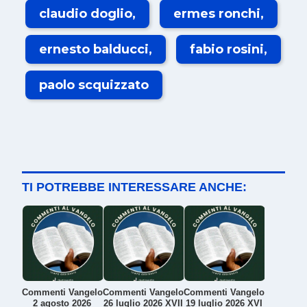
claudio doglio
ermes ronchi
ernesto balducci
fabio rosini
paolo scquizzato
TI POTREBBE INTERESSARE ANCHE:
Commenti Vangelo
Commenti Vangelo
Commenti Vangelo
2 agosto 2026
26 luglio 2026 XVII
19 luglio 2026 XVI