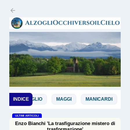
Passa ai contenuti principali
N
INDICE
DOGLIO
MAGGI
MANICARDI
PAP
ULTIMI ARTICOLI
Enzo Bianchi 'La trasfigurazione mistero di
trasformazione'