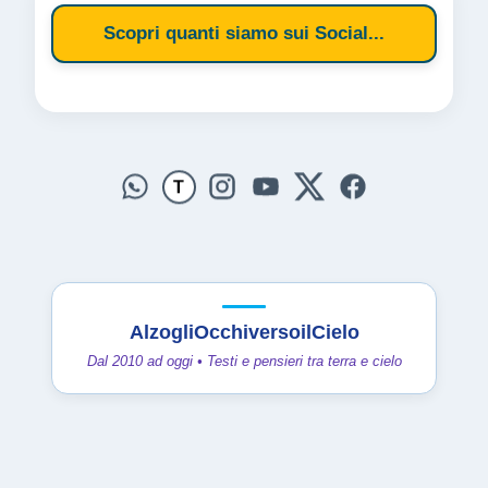
Scopri quanti siamo sui Social...
T
AlzogliOcchiversoilCielo
Dal 2010 ad oggi • Testi e pensieri tra terra e cielo