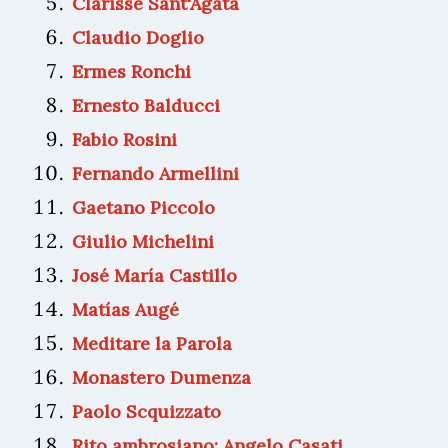
Clarisse Sant'Agata
Claudio Doglio
Ermes Ronchi
Ernesto Balducci
Fabio Rosini
Fernando Armellini
Gaetano Piccolo
Giulio Michelini
José María Castillo
Matías Augé
Meditare la Parola
Monastero Dumenza
Paolo Scquizzato
Rito ambrosiano: Angelo Casati