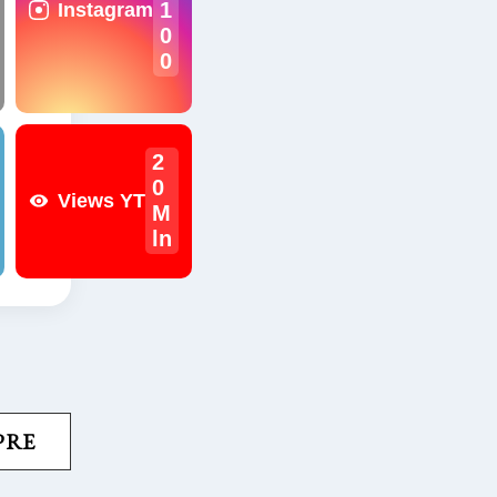
1
Instagram
0
0
2
0
Views YT
M
ln
PRE