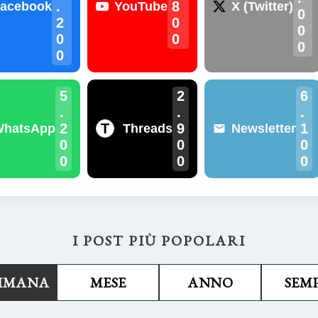
.
8
acebook
YouTube
X (Twitter)
0
2
0
0
0
0
0
0
5
2
6
.
.
.
2
9
1
T
WhatsApp
Threads
Newsletter
0
0
0
0
0
0
I POST PIÙ POPOLARI
TIMANA
MESE
ANNO
SEM