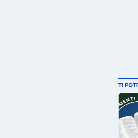
TI PO