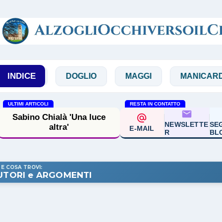
Passa ai contenuti principali
INDICE
N
DOGLIO
MAGGI
MANICARDI
ULTIMI ARTICOLI
RESTA IN CONTATTO
Enzo Bianchi 'La
trasfigurazione mistero di
NEWSLETTE
SEG
E-MAIL
trasformazione'
R
BL
 E COSA TROVI:
UTORI e ARGOMENTI