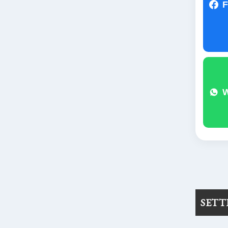
F
SET