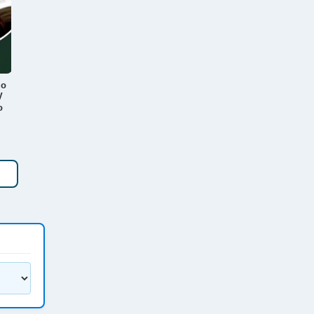
lo
V
o