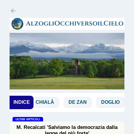
Passa ai contenuti principali
BIBBIA
INDICE
CHIALÀ
DE ZAN
DOGLIO
M
ULTIMI ARTICOLI
M. Recalcati 'Salviamo la democrazia dalla
legge del più forte'