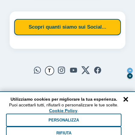
Scopri quanti siamo sui Social...
T
×
Utilizziamo cookies per migliorare la tua esperienza.
Puoi accettarli tutti, rifiutarli o personalizzare le tue scelte.
AlzogliOcchiversoilCielo
Cookie Policy
.
Dal 2010 ad oggi • Testi e pensieri tra terra e cielo
PERSONALIZZA
RIFIUTA