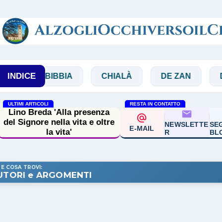
Passa ai contenuti principali
INDICE
BIBBIA
CHIALÀ
DE ZAN
DOGLIO
ULTIMI ARTICOLI
RESTA IN CONTATTO
Lino Breda 'Alla presenza
del Signore nella vita e oltre
NEWSLETTE
SEG
E-MAIL
la vita'
R
BL
 E COSA TROVI:
UTORI e ARGOMENTI