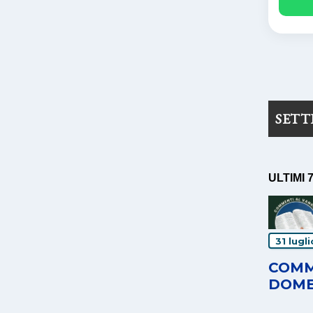
SET
ULTIMI 
31 lugl
COMM
DOME