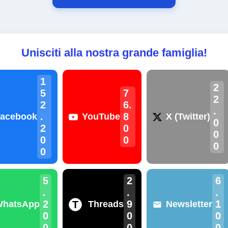
Unisciti alla nostra grande famiglia!
1
2
5
7
2
2
6.
.
.
8
acebook
YouTube
X (Twitter)
0
2
0
0
0
0
0
0
5
2
6
.
.
.
2
9
1
T
WhatsApp
Threads
Newsletter
0
0
0
0
0
0