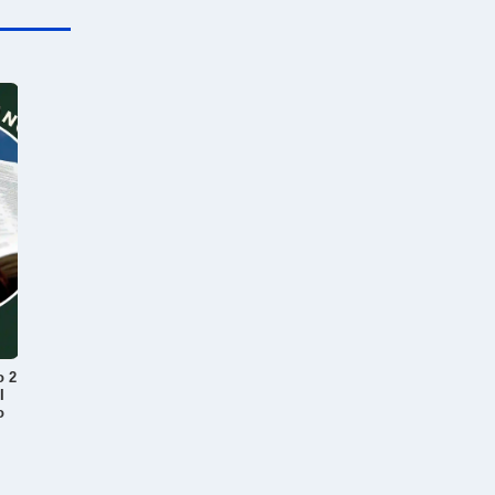
o 2
I
o