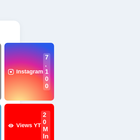
7
.
1
Instagram
0
0
2
0
Views YT
M
ln