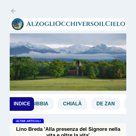
Passa ai contenuti principali
NCHI
INDICE
BIBBIA
CHIALÀ
DE ZAN
DOGL
ULTIMI ARTICOLI
Lino Breda 'Alla presenza del Signore nella
vita e oltre la vita'