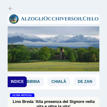
Passa ai contenuti principali
ANCHI
INDICE
BIBBIA
CHIALÀ
DE ZAN
DOG
ULTIMI ARTICOLI
Lino Breda 'Alla presenza del Signore nella
vita e oltre la vita'