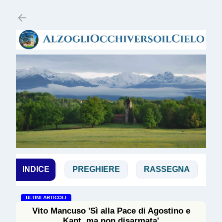
Passa ai contenuti principali
NCESCO
INDICE
PREGHIERE
RASSEGNA
SALVA
ULTIMI ARTICOLI
Vito Mancuso 'Sì alla Pace di Agostino e
Kant, ma non disarmata'