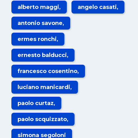
alberto maggi
angelo casati
antonio savone
ermes ronchi
ernesto balducci
francesco cosentino
luciano manicardi
paolo curtaz
paolo scquizzato
simona segoloni