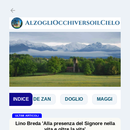
Passa ai contenuti
DE ZAN
INDICE
DOGLIO
MAGGI
MANICARD
ULTIMI ARTICOLI
Lino Breda 'Alla presenza del Signore nella
vita e oltre la vita'