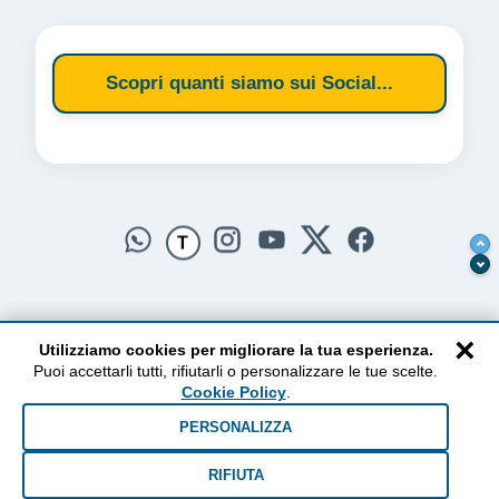
Scopri quanti siamo sui Social...
T
×
Utilizziamo cookies per migliorare la tua esperienza.
Puoi accettarli tutti, rifiutarli o personalizzare le tue scelte.
AlzogliOcchiversoilCielo
Cookie Policy
.
Dal 2010 ad oggi • Testi e pensieri tra terra e cielo
PERSONALIZZA
RIFIUTA