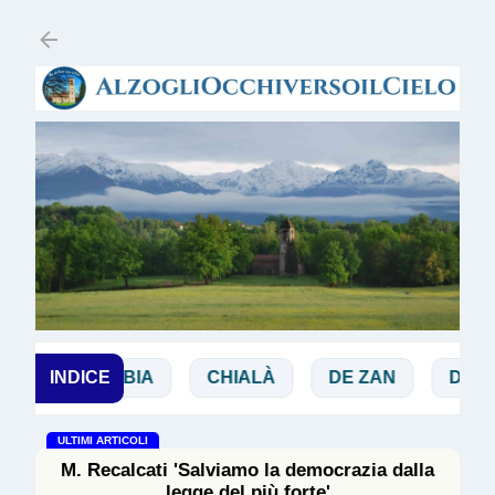
Passa ai contenuti principali
BIBBIA
INDICE
CHIALÀ
DE ZAN
DOGLIO
ULTIMI ARTICOLI
M. Recalcati 'Salviamo la democrazia dalla
legge del più forte'