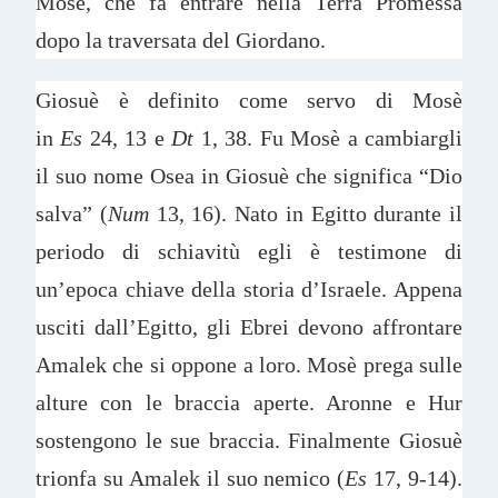
Mosè, che fa entrare nella Terra Promessa
dopo la traversata del Giordano.
Giosuè è definito come servo di Mosè
in
Es
24, 13 e
Dt
1, 38. Fu Mosè a cambiargli
il suo nome Osea in Giosuè che significa “Dio
salva” (
Num
13, 16). Nato in Egitto durante il
periodo di schiavitù egli è testimone di
un’epoca chiave della storia d’Israele. Appena
usciti dall’Egitto, gli Ebrei devono affrontare
Amalek che si oppone a loro. Mosè prega sulle
alture con le braccia aperte. Aronne e Hur
sostengono le sue braccia. Finalmente Giosuè
trionfa su Amalek il suo nemico (
Es
17, 9-14).