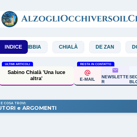
Passa ai contenuti principali
INDICE
BIBBIA
CHIALÀ
DE ZAN
DOGLIO
ULTIMI ARTICOLI
RESTA IN CONTATTO
Sabino Chialà 'Una luce
NEWSLETTE
SEG
altra'
E-MAIL
R
BL
 E COSA TROVI:
UTORI e ARGOMENTI