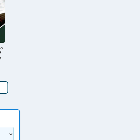
lo
V
o