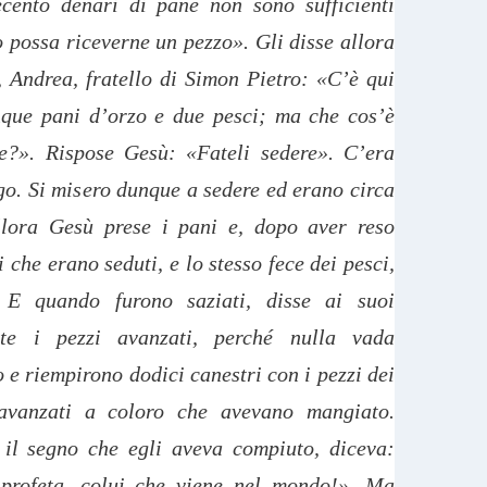
cento denari di pane non sono sufficienti
possa riceverne un pezzo». Gli disse allora
, Andrea, fratello di Simon Pietro: «C’è qui
que pani d’orzo e due pesci; ma che cos’è
e?». Rispose Gesù: «Fateli sedere». C’era
go. Si misero dunque a sedere ed erano circa
llora Gesù prese i pani e, dopo aver reso
i che erano seduti, e lo stesso fece dei pesci,
 E quando furono saziati, disse ai suoi
ete i pezzi avanzati, perché nulla vada
 e riempirono dodici canestri con i pezzi dei
avanzati a coloro che avevano mangiato.
o il segno che egli aveva compiuto, diceva:
 profeta, colui che viene nel mondo!». Ma