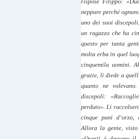
rispose Filippo: «Due
neppure perché ognuno 
uno dei suoi discepoli
un ragazzo che ha cin
questo per tanta gent
molta erba in quel luo
cinquemila uomini. A
grazie, li diede a quell
quanto ne volevano.
discepoli: «Raccogli
perduto». Li raccolsero
cinque pani d’orzo, 
Allora la gente, vist
«Questi è davvero il