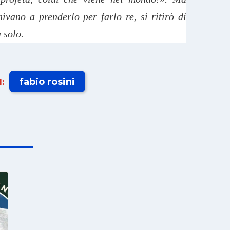
vano a prenderlo per farlo re, si ritirò di
 solo.
fabio rosini
: