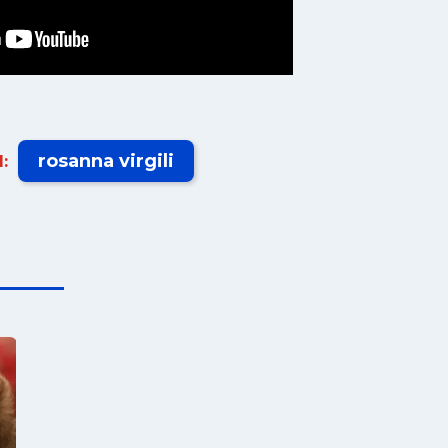
rosanna virgili
: