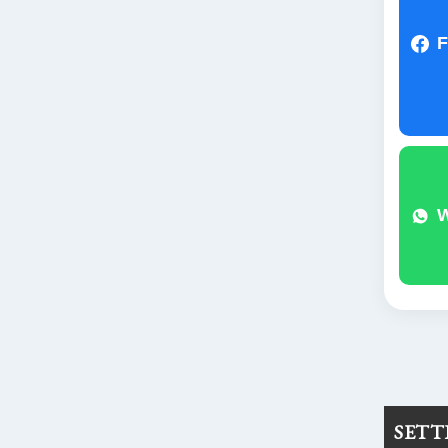
F
SET