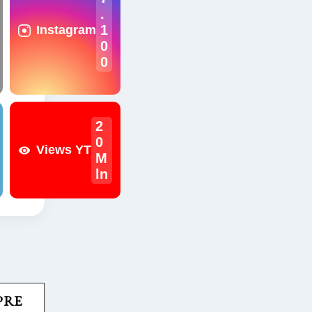
.
1
Instagram
0
0
2
0
Views YT
M
ln
PRE