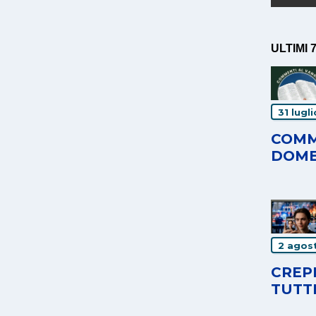
ULTIMI 
31 lugl
COMM
DOME
2 agos
CREPE
TUTT