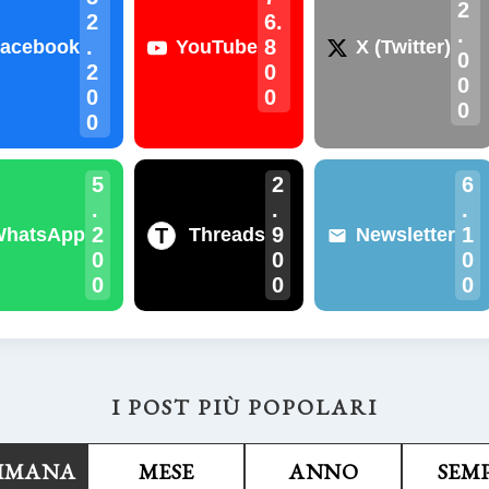
2
2
6.
.
.
8
acebook
YouTube
X (Twitter)
0
2
0
0
0
0
0
0
5
2
6
.
.
.
2
9
1
T
WhatsApp
Threads
Newsletter
0
0
0
0
0
0
I POST PIÙ POPOLARI
TIMANA
MESE
ANNO
SEM