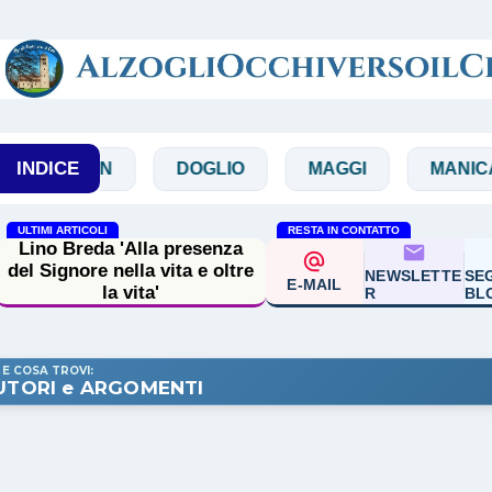
Passa ai contenuti principali
INDICE
ZAN
DOGLIO
MAGGI
MANICARDI
ULTIMI ARTICOLI
RESTA IN CONTATTO
Francesco Guccini: il
NEWSLETTE
SEG
custode delle domande
E-MAIL
R
BL
 E COSA TROVI:
UTORI e ARGOMENTI