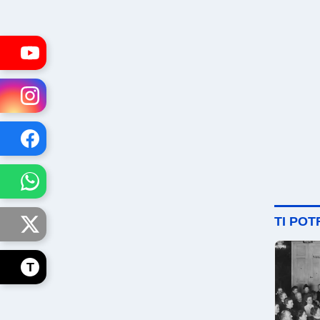
TI PO
T