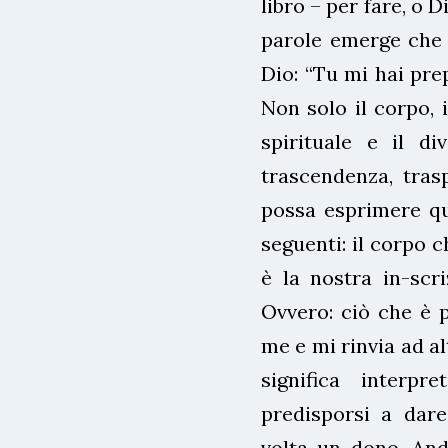
libro – per fare, o D
parole emerge che d
Dio: “Tu mi hai prep
Non solo il corpo, 
spirituale e il d
trascendenza, tras
possa esprimere qu
seguenti: il corpo 
è la nostra in-scri
Ovvero: ciò che è 
me e mi rinvia ad a
significa interp
predisporsi a dare
volta un dono. And