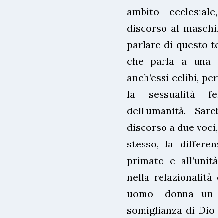
ambito ecclesial
discorso al maschil
parlare di questo t
che parla a una 
anch’essi celibi, pe
la sessualità f
dell’umanità. Sar
discorso a due voci
stesso, la differe
primato e all’uni
nella relazionalità
uomo- donna un 
somiglianza di Dio