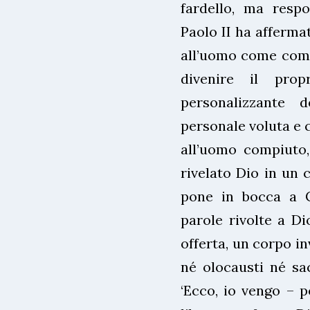
fardello, ma respo
Paolo II ha afferma
all’uomo come compi
divenire il pro
personalizzante d
personale voluta e c
all’uomo compiuto
rivelato Dio in un c
pone in bocca a 
parole rivolte a Di
offerta, un corpo i
né olocausti né sac
‘Ecco, io vengo – p