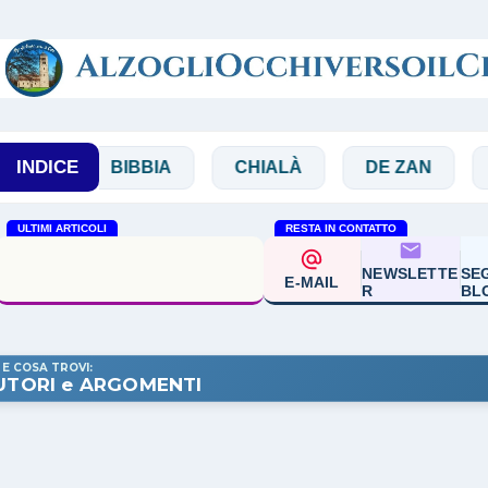
Passa ai contenuti principali
INDICE
BIBBIA
CHIALÀ
DE ZAN
DOGLIO
ULTIMI ARTICOLI
RESTA IN CONTATTO
Sabino Chialà 'Una luce
NEWSLETTE
SEG
altra'
E-MAIL
R
BL
 E COSA TROVI:
UTORI e ARGOMENTI