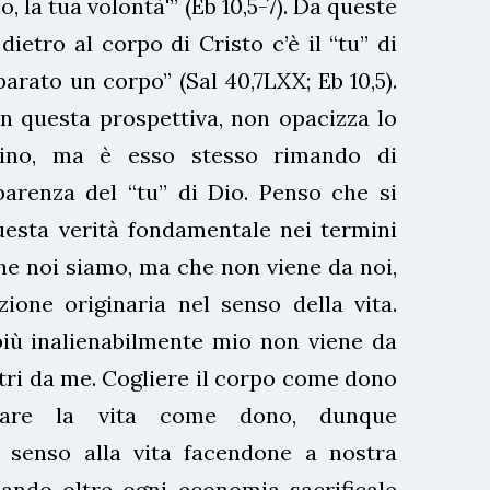
io, la tua volontà'” (Eb 10,5-7). Da queste
ietro al corpo di Cristo c’è il “tu” di
arato un corpo” (Sal 40,7LXX; Eb 10,5).
in questa prospettiva, non opacizza lo
ivino, ma è esso stesso rimando di
parenza del “tu” di Dio. Penso che si
esta verità fondamentale nei termini
che noi siamo, ma che non viene da noi,
zione originaria nel senso della vita.
più inalienabilmente mio non viene da
ltri da me. Cogliere il corpo come dono
retare la vita come dono, dunque
 senso alla vita facendone a nostra
ando oltre ogni economia sacrificale