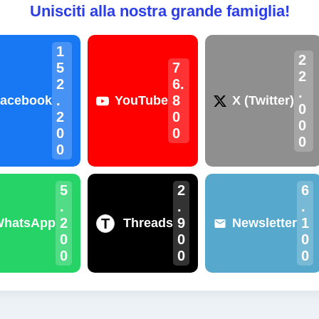
Unisciti alla nostra grande famiglia!
1
2
5
7
2
2
6.
.
.
8
acebook
YouTube
X (Twitter)
0
2
0
0
0
0
0
0
5
2
6
.
.
.
2
9
1
T
WhatsApp
Threads
Newsletter
0
0
0
0
0
0