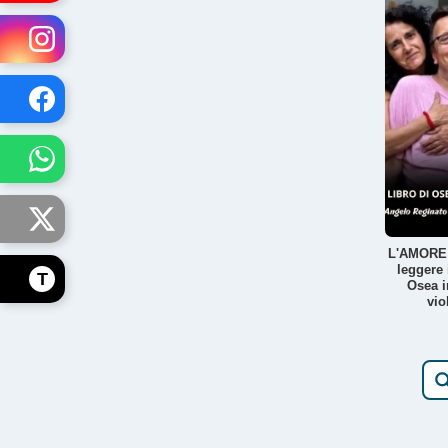
L'AMORE
leggere i
T
Osea i
vio