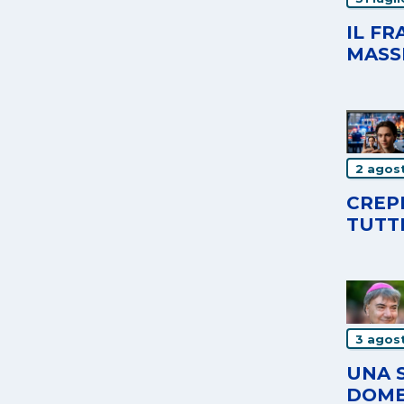
IL F
MASS
2 agos
CREPE
TUTT
3 agos
UNA 
DOME