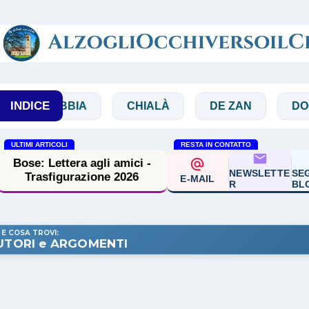
Passa ai contenuti principali
INDICE
BIBBIA
CHIALÀ
DE ZAN
DOGLIO
ULTIMI ARTICOLI
RESTA IN CONTATTO
Bose: Lettera agli amici -
NEWSLETTE
SEG
Trasfigurazione 2026
E-MAIL
R
BL
 E COSA TROVI:
UTORI e ARGOMENTI