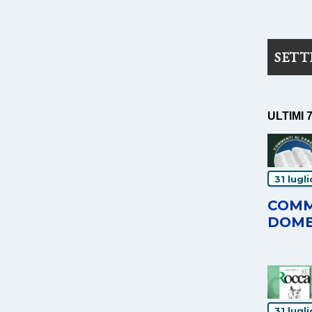
SET
ULTIMI 
31 lugl
COMM
DOME
31 lugl