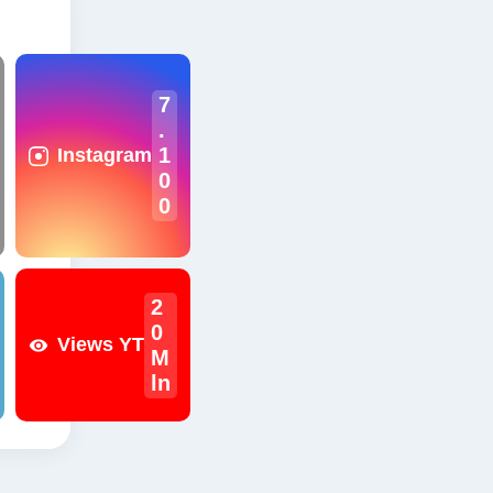
7
.
1
Instagram
0
0
2
0
Views YT
M
ln