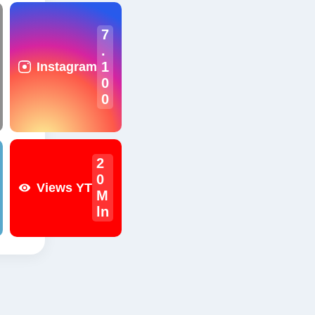
7
.
1
Instagram
0
0
2
0
Views YT
M
ln