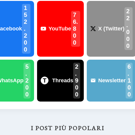
1
2
5
7
2
2
6.
.
.
8
acebook
YouTube
X (Twitter)
0
2
0
0
0
0
0
0
5
2
6
.
.
.
2
9
1
T
WhatsApp
Threads
Newsletter
0
0
0
0
0
0
I POST PIÙ POPOLARI