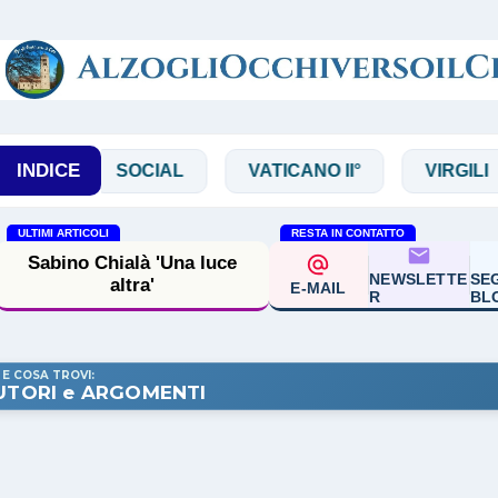
Passa ai contenuti principali
INDICE
SOCIAL
VATICANO II°
VIRGILI
A 
ULTIMI ARTICOLI
RESTA IN CONTATTO
Enzo Bianchi 'La
trasfigurazione mistero di
NEWSLETTE
SEG
E-MAIL
trasformazione'
R
BL
 E COSA TROVI:
UTORI e ARGOMENTI