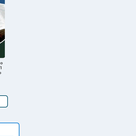
lo
I
o