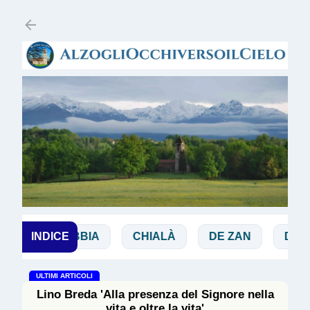
Passa ai contenuti principali
HI
INDICE
BIBBIA
CHIALÀ
DE ZAN
DOGLI
ULTIMI ARTICOLI
Lino Breda 'Alla presenza del Signore nella
vita e oltre la vita'