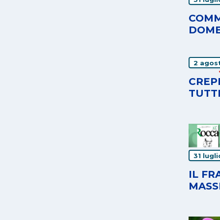
COMM
DOME
2 agos
CREPE
TUTT
31 lugl
IL F
MASS