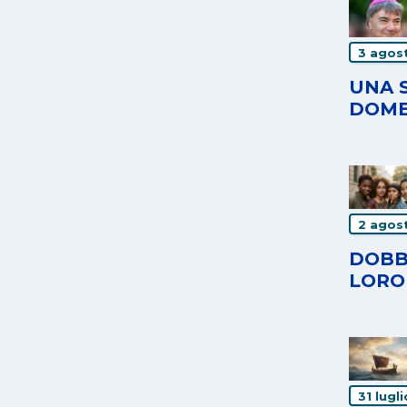
3 agos
UNA 
DOME
2 agos
DOBB
LORO
31 lugl