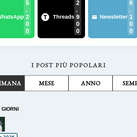
5
2
6
.
.
.
2
9
1
T
WhatsApp
Threads
Newsletter
0
0
0
0
0
0
I POST PIÙ POPOLARI
TIMANA
MESE
ANNO
SEM
7 GIORNI
io 2026