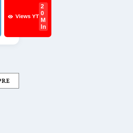
2
0
Views YT
M
ln
PRE