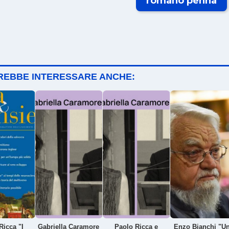
romano penna
TREBBE INTERESSARE ANCHE:
Ricca "I
Gabriella Caramore
Paolo Ricca e
Enzo Bianchi "U