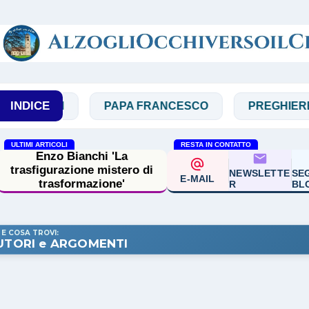
Passa ai contenuti principali
INDICE
ARDI
PAPA FRANCESCO
PREGHIERE
ULTIMI ARTICOLI
RESTA IN CONTATTO
Chiese nella
secolarizzazione: una
NEWSLETTE
SEG
E-MAIL
prospettiva ecumenica
R
BL
 E COSA TROVI:
UTORI e ARGOMENTI