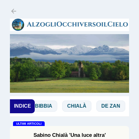
Passa ai contenuti principali
ANCHI
INDICE
BIBBIA
CHIALÀ
DE ZAN
DO
ULTIMI ARTICOLI
Sabino Chialà 'Una luce altra'