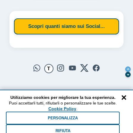
Scopri quanti siamo sui Social...
T
×
Utilizziamo cookies per migliorare la tua esperienza.
Puoi accettarli tutti, rifiutarli o personalizzare le tue scelte.
AlzogliOcchiversoilCielo
Cookie Policy
.
Dal 2010 ad oggi • Testi e pensieri tra terra e cielo
PERSONALIZZA
RIFIUTA