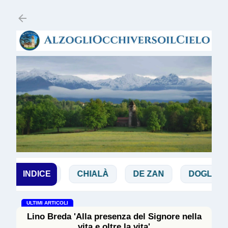
Passa ai contenuti principali
BIBBIA
INDICE
CHIALÀ
DE ZAN
DOGLIO
ULTIMI ARTICOLI
Lino Breda 'Alla presenza del Signore nella
vita e oltre la vita'