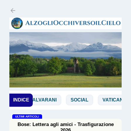
Passa ai contenuti principali
A
INDICE
SALVARANI
SOCIAL
VATICANO II°
ULTIMI ARTICOLI
Bose: Lettera agli amici - Trasfigurazione
2026