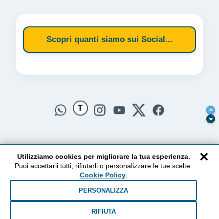
Scopri quanti siamo sui Social...
T
×
Utilizziamo cookies per migliorare la tua esperienza.
Puoi accettarli tutti, rifiutarli o personalizzare le tue scelte.
AlzogliOcchiversoilCielo
Cookie Policy
.
Dal 2010 ad oggi • Testi e pensieri tra terra e cielo
PERSONALIZZA
RIFIUTA