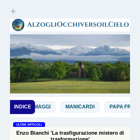
Passa ai contenuti principali
O
INDICE
MAGGI
MANICARDI
PAPA FRANCESC
ULTIMI ARTICOLI
Enzo Bianchi 'La trasfigurazione mistero di
trasformazione'