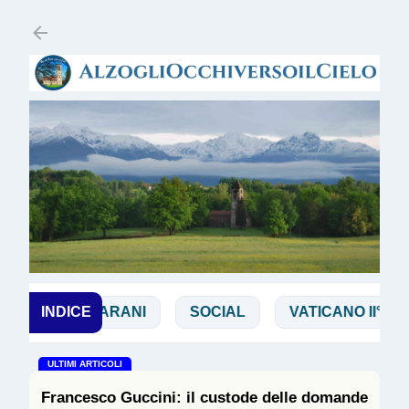
Passa ai contenuti principali
SALVARANI
INDICE
SOCIAL
VATICANO II°
V
ULTIMI ARTICOLI
Francesco Guccini: il custode delle domande