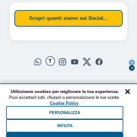
Scopri quanti siamo sui Social...
T
×
Utilizziamo cookies per migliorare la tua esperienza.
Puoi accettarli tutti, rifiutarli o personalizzare le tue scelte.
AlzogliOcchiversoilCielo
Cookie Policy
.
Dal 2010 ad oggi • Testi e pensieri tra terra e cielo
PERSONALIZZA
RIFIUTA