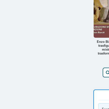
Enzo Bi
trasfig
mist
trasfor