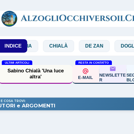
Passa ai contenuti principali
INDICE
BBIA
CHIALÀ
DE ZAN
DOGLIO
ULTIMI ARTICOLI
RESTA IN CONTATTO
Sabino Chialà 'Una luce
NEWSLETTE
SEG
altra'
E-MAIL
R
BL
 E COSA TROVI:
UTORI e ARGOMENTI