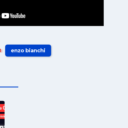
enzo bianchi
: