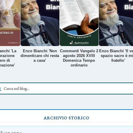
anchi 'La
Enzo Bianchi 'Non
Commenti Vangelo 2
Enzo Bianchi 'Il v
urazione
dimenticare chi resta
agosto 2026 XVIII
spazio sacro è m
ero di
a casa'
Domenica Tempo
fratello'
mazione'
ordinario
ARCHIVIO STORICO