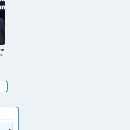
ero
io