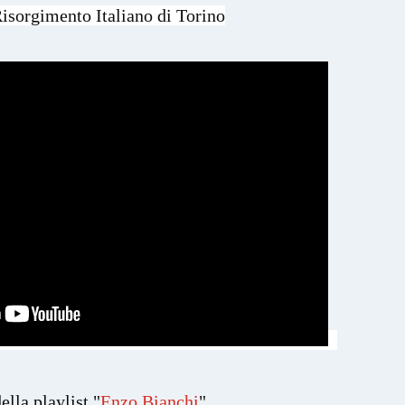
sorgimento Italiano di Torino

ella playlist "
Enzo Bianchi
"