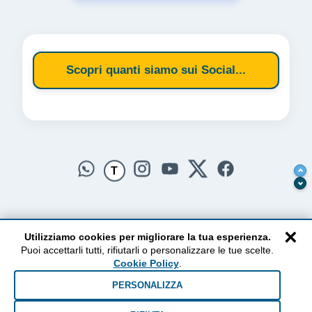
Scopri quanti siamo sui Social...
T
×
Utilizziamo cookies per migliorare la tua esperienza.
Puoi accettarli tutti, rifiutarli o personalizzare le tue scelte.
AlzogliOcchiversoilCielo
Cookie Policy
.
Dal 2010 ad oggi • Testi e pensieri tra terra e cielo
PERSONALIZZA