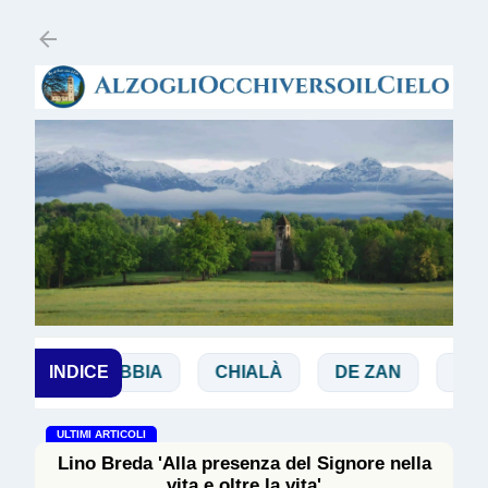
Passa ai contenuti principali
CHI
INDICE
BIBBIA
CHIALÀ
DE ZAN
DOGLI
ULTIMI ARTICOLI
Lino Breda 'Alla presenza del Signore nella
vita e oltre la vita'