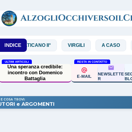
Passa ai contenuti principali
INDICE
VATICANO II°
VIRGILI
A CASO
ARCHI
ULTIMI ARTICOLI
RESTA IN CONTATTO
Una speranza credibile:
incontro con Domenico
NEWSLETTE
SEG
E-MAIL
Battaglia
R
BL
 E COSA TROVI:
UTORI e ARGOMENTI