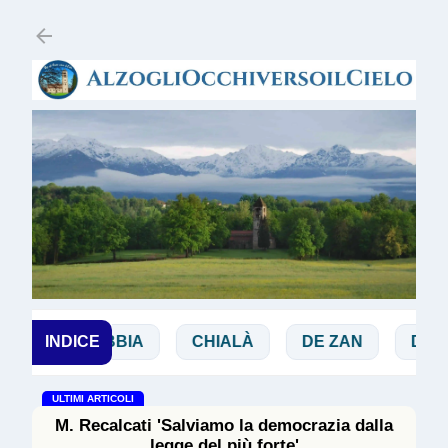
Passa ai contenuti principali
I
INDICE
BIBBIA
CHIALÀ
DE ZAN
DOGLIO
ULTIMI ARTICOLI
M. Recalcati 'Salviamo la democrazia dalla
legge del più forte'