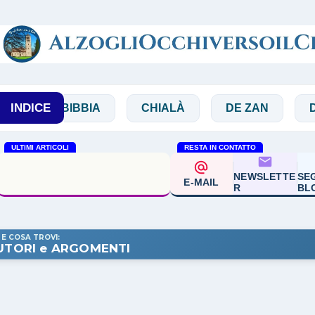
Passa ai contenuti principali
INDICE
BIBBIA
CHIALÀ
DE ZAN
DOGLI
ULTIMI ARTICOLI
RESTA IN CONTATTO
Sabino Chialà 'Una luce
NEWSLETTE
SEG
altra'
E-MAIL
R
BL
 E COSA TROVI:
UTORI e ARGOMENTI