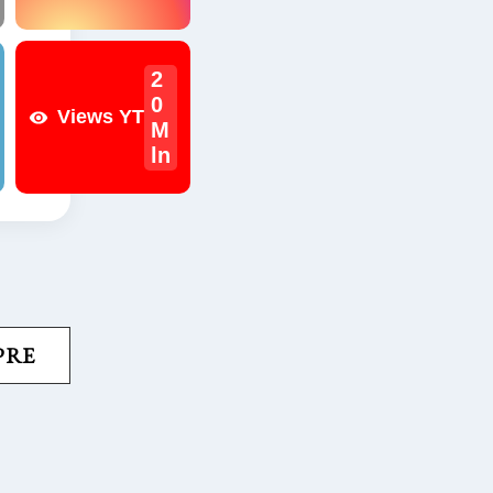
2
0
Views YT
M
ln
PRE