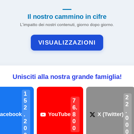
Il nostro cammino in cifre
L'impatto dei nostri contenuti, giorno dopo giorno.
VISUALIZZAZIONI
Unisciti alla nostra grande famiglia!
1
2
5
7
2
2
6.
.
.
8
acebook
YouTube
X (Twitter)
0
2
0
0
0
0
0