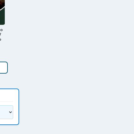
lo
V
o