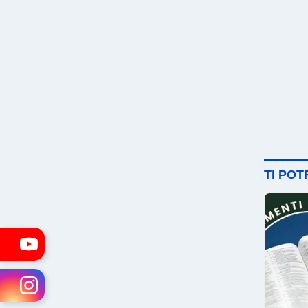
TI PO