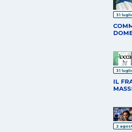
31 lugl
COMM
DOME
31 lugl
IL F
MASS
2 agos