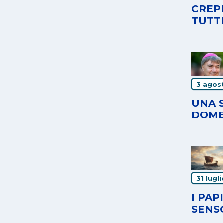
CREPE
TUTT
3 agos
UNA 
DOME
31 lugl
I PAP
SENS