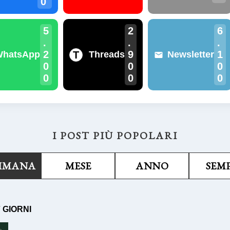
0
5
2
6
.
.
.
2
9
1
T
WhatsApp
Threads
Newsletter
0
0
0
0
0
0
I POST PIÙ POPOLARI
TIMANA
MESE
ANNO
SEM
7 GIORNI