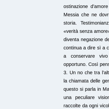
ostinazione d’amore
Messia che ne dovra
storia. Testimonia
«verità senza amore»
diventa negazione del
continua a dire sì a c
a conservare viv
opportuno. Così pensa
3. Un no che tra l’al
la chiamata delle genti
questo si parla in Ma
una peculiare visi
raccolte da ogni vico