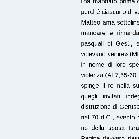
l’ha mandato prima di
perché ciascuno di voi
Matteo ama sottoline
mandare e rimandare
pasquali di Gesù, e
volevano venire» (Mt
in nome di loro spec
violenza (At 7,55-60;
spinge il re nella s
quegli invitati ind
distruzione di Gerus
nel 70 d.C., evento 
no della sposa Isra
Pagina davvero riass