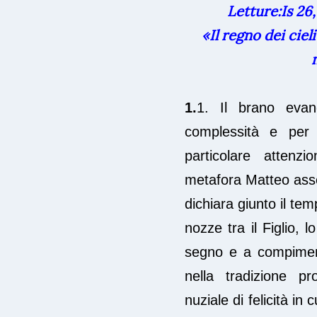
Letture
:Is 26
«Il regno dei cieli
1.
1. Il brano evan
complessità e per 
particolare attenzi
metafora Matteo asse
dichiara giunto il te
nozze tra il Figlio, 
segno e a compiment
nella tradizione pr
nuziale di felicità in