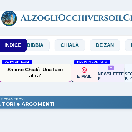
Passa ai contenuti principali
INDICE
BIBBIA
CHIALÀ
DE ZAN
DOGLIO
ULTIMI ARTICOLI
RESTA IN CONTATTO
Sabino Chialà 'Una luce
NEWSLETTE
SEG
altra'
E-MAIL
R
BL
 E COSA TROVI:
UTORI e ARGOMENTI