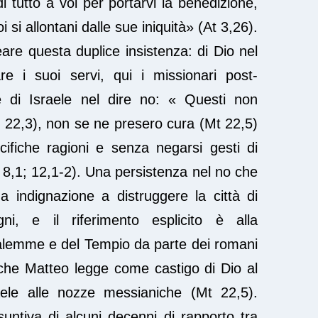
 tutto a voi per portarvi la benedizione,
 si allontani dalle sue iniquità» (At 3,26).
are questa duplice insistenza: di Dio nel
 i suoi servi, qui i missionari post-
 di Israele nel dire no: « Questi non
 22,3), non se ne presero cura (Mt 22,5)
ifiche ragioni e senza negarsi gesti di
 8,1; 12,1-2). Una persistenza nel no che
ua indignazione a distruggere la città di
egni, e il riferimento esplicito è alla
alemme e del Tempio da parte dei romani
che Matteo legge come castigo di Dio al
ele alle nozze messianiche (Mt 22,5).
untiva di alcuni decenni di rapporto tra