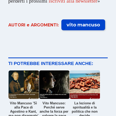
perderti i prossimi
iscriviti alla newsletter
»
vito mancuso
AUTORI e ARGOMENTI:
TI POTREBBE INTERESSARE ANCHE:
Vito Mancuso 'Sì
Vito Mancuso:
La lezione di
alla Pace di
Perché serve
spiritualità e la
Agostino e Kant,
anche la forza per
politica che non
ma non disarmata'
salvare la pace
decide