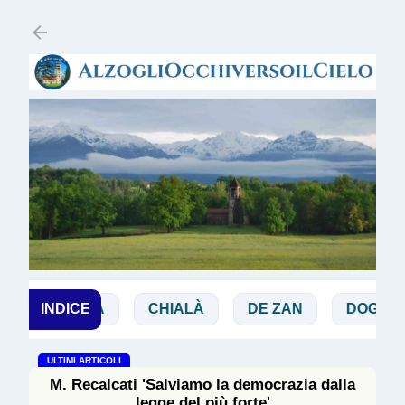
Passa ai contenuti principali
BIBBIA
INDICE
CHIALÀ
DE ZAN
DOGLIO
ULTIMI ARTICOLI
M. Recalcati 'Salviamo la democrazia dalla
legge del più forte'