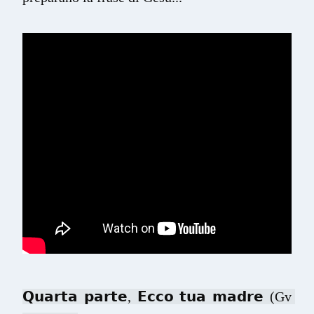
𝗤𝘂𝗮𝗿𝘁𝗮 𝗽𝗮𝗿𝘁𝗲, 𝗘𝗰𝗰𝗼 𝘁𝘂𝗮 𝗺𝗮𝗱𝗿𝗲 (Gv 