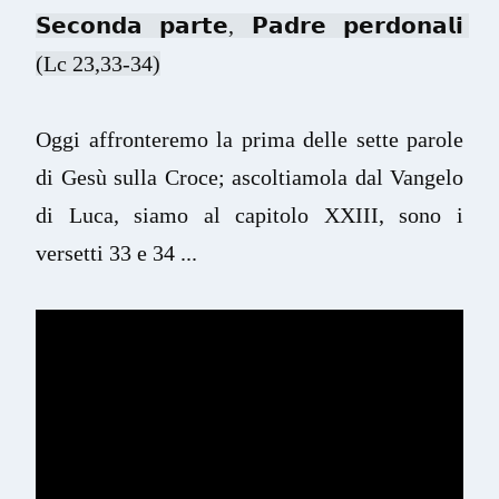
𝗦𝗲𝗰𝗼𝗻𝗱𝗮 𝗽𝗮𝗿𝘁𝗲, 𝗣𝗮𝗱𝗿𝗲 𝗽𝗲𝗿𝗱𝗼𝗻𝗮𝗹𝗶 
(Lc 23,33-34)
Oggi affronteremo la prima delle sette parole 
di Gesù sulla Croce; ascoltiamola dal Vangelo 
di Luca, siamo al capitolo XXIII, sono i 
versetti 33 e 34 ...