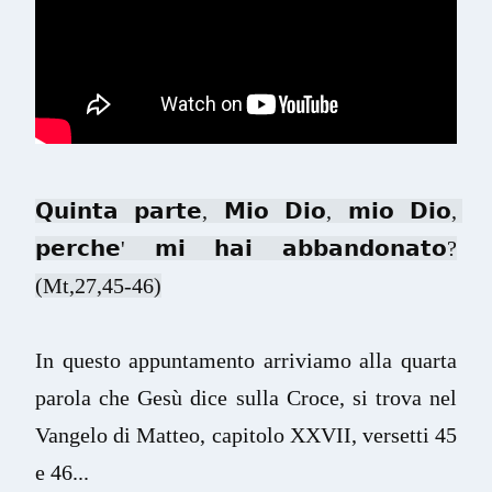
𝗤𝘂𝗶𝗻𝘁𝗮 𝗽𝗮𝗿𝘁𝗲, 𝗠𝗶𝗼 𝗗𝗶𝗼, 𝗺𝗶𝗼 𝗗𝗶𝗼, 
𝗽𝗲𝗿𝗰𝗵𝗲' 𝗺𝗶 𝗵𝗮𝗶 𝗮𝗯𝗯𝗮𝗻𝗱𝗼𝗻𝗮𝘁𝗼?
(Mt,27,45-46)
In questo appuntamento arriviamo alla quarta 
parola che Gesù dice sulla Croce, si trova nel 
Vangelo di Matteo, capitolo XXVII, versetti 45 
e 46...