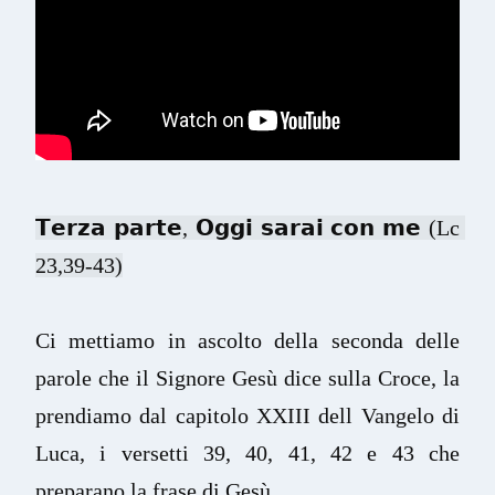
𝗧𝗲𝗿𝘇𝗮 𝗽𝗮𝗿𝘁𝗲, 𝗢𝗴𝗴𝗶 𝘀𝗮𝗿𝗮𝗶 𝗰𝗼𝗻 𝗺𝗲 (Lc 
23,39-43)
Ci mettiamo in ascolto della seconda delle 
parole che il Signore Gesù dice sulla Croce, la 
prendiamo dal capitolo XXIII dell Vangelo di 
Luca, i versetti 39, 40, 41, 42 e 43 che 
preparano la frase di Gesù...