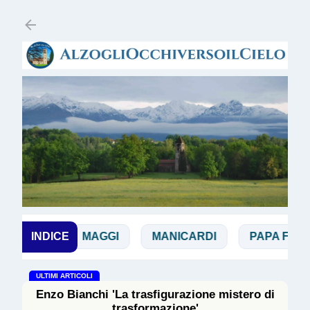
Passa ai contenuti principali
IO
INDICE
MAGGI
MANICARDI
PAPA FRANCESC
ULTIMI ARTICOLI
Enzo Bianchi 'La trasfigurazione mistero di
trasformazione'