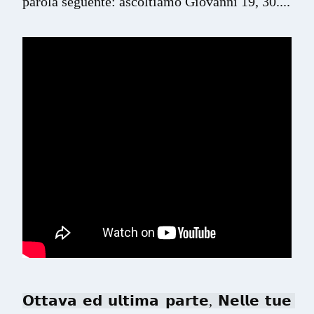
parola seguente: ascoltiamo Giovanni 19, 30....
𝗢𝘁𝘁𝗮𝘃𝗮 𝗲𝗱 𝘂𝗹𝘁𝗶𝗺𝗮 𝗽𝗮𝗿𝘁𝗲, 𝗡𝗲𝗹𝗹𝗲 𝘁𝘂𝗲 