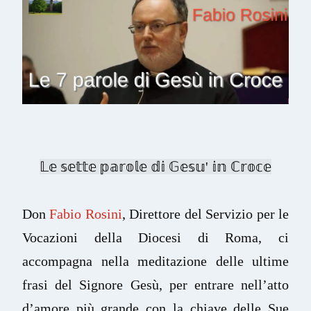
𝕃𝕖 𝕤𝕖𝕥𝕥𝕖 𝕡𝕒𝕣𝕠𝕝𝕖 𝕕𝕚 𝔾𝕖𝕤𝕦' 𝕚𝕟 ℂ𝕣𝕠𝕔𝕖
Don 
Fabio Rosini
, Direttore del Servizio per le 
Vocazioni della Diocesi di Roma, ci 
accompagna nella meditazione delle ultime 
frasi del Signore Gesù, per entrare nell’atto 
d’amore più grande con la chiave delle Sue 