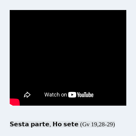
𝗦𝗲𝘀𝘁𝗮 𝗽𝗮𝗿𝘁𝗲, 𝗛𝗼 𝘀𝗲𝘁𝗲 (Gv 19,28-29)