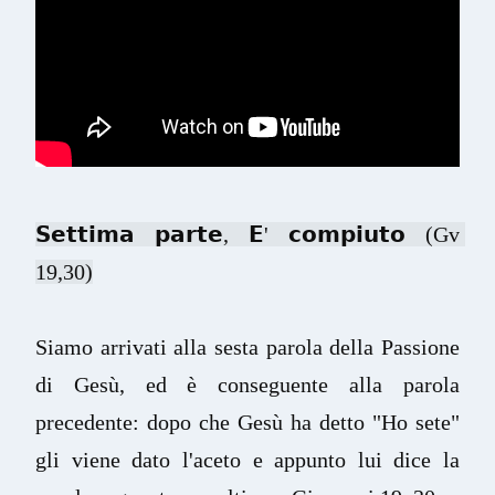
𝗦𝗲𝘁𝘁𝗶𝗺𝗮 𝗽𝗮𝗿𝘁𝗲, 𝗘' 𝗰𝗼𝗺𝗽𝗶𝘂𝘁𝗼 (Gv 
19,30)
Siamo arrivati alla sesta parola della Passione 
di Gesù, ed è conseguente alla parola 
precedente: dopo che Gesù ha detto "Ho sete" 
gli viene dato l'aceto e appunto lui dice la 