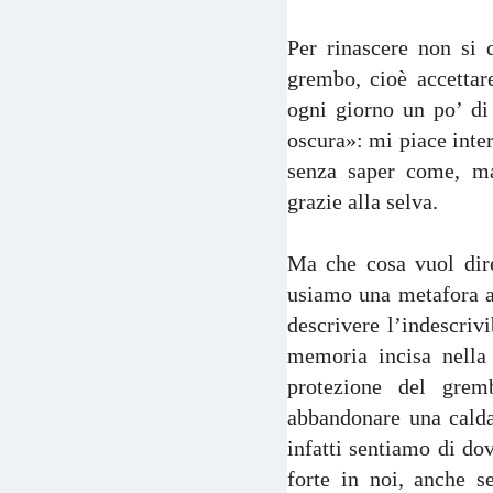
Per rinascere non si 
grembo, cioè accettare
ogni giorno un po’ di
oscura»: mi piace inter
senza saper come, ma
grazie alla selva.
Ma che cosa vuol dire
usiamo una metafora ad
descrivere l’indescriv
memoria incisa nella
protezione del gremb
abbandonare una calda
infatti sentiamo di dov
forte in noi, anche s