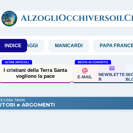
Passa ai contenuti principali
INDICE
MAGGI
MANICARDI
PAPA FRANCESCO
ULTIMI ARTICOLI
RESTA IN CONTATTO
I cristiani della Terra Santa
NEWSLETTE
SEG
vogliono la pace
E-MAIL
R
BL
 E COSA TROVI:
UTORI e ARGOMENTI