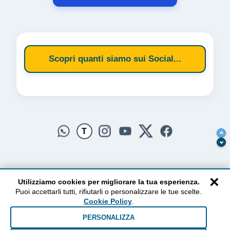
Scopri quanti siamo sui Social...
T
×
Utilizziamo cookies per migliorare la tua esperienza.
Puoi accettarli tutti, rifiutarli o personalizzare le tue scelte.
AlzogliOcchiversoilCielo
Cookie Policy
.
Dal 2010 ad oggi • Testi e pensieri tra terra e cielo
PERSONALIZZA