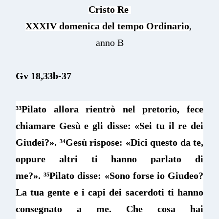
Cristo Re
XXXIV domenica del tempo Ordinario
,
anno B
Gv 18,33b-37
³³
Pilato allora rientrò nel pretorio, fece
chiamare Gesù e gli disse: «Sei tu il re dei
Giudei?».
³⁴
Gesù rispose: «Dici questo da te,
oppure altri ti hanno parlato di
me?».
³⁵
Pilato disse: «Sono forse io Giudeo?
La tua gente e i capi dei sacerdoti ti hanno
consegnato a me. Che cosa hai