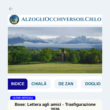
Passa ai contenuti principali
BIA
INDICE
CHIALÀ
DE ZAN
DOGLIO
MAGG
ULTIMI ARTICOLI
Bose: Lettera agli amici - Trasfigurazione
2026