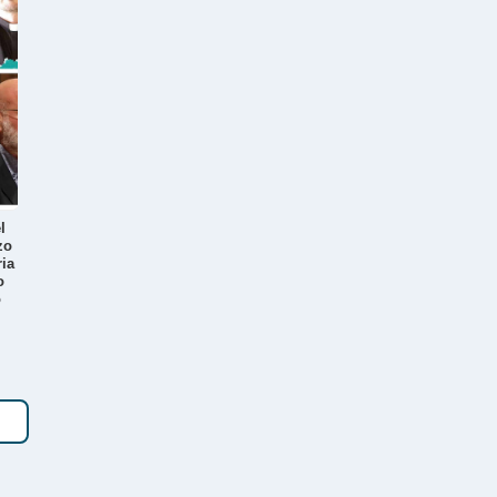
l
zo
ia
o
o