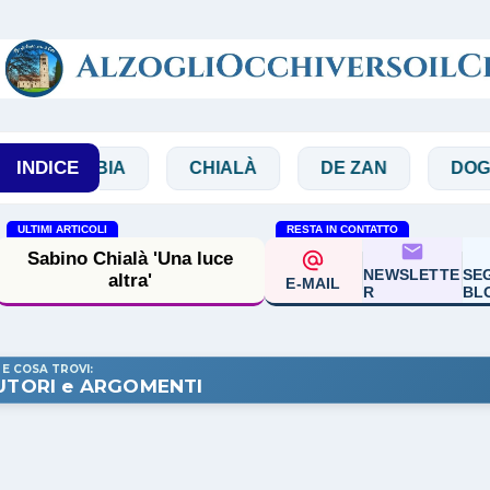
Passa ai contenuti principali
INDICE
IBBIA
CHIALÀ
DE ZAN
DOGLIO
ULTIMI ARTICOLI
RESTA IN CONTATTO
Sabino Chialà 'Una luce
NEWSLETTE
SEG
altra'
E-MAIL
R
BL
 E COSA TROVI:
UTORI e ARGOMENTI