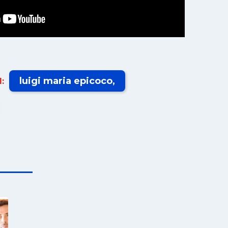
luigi maria epicoco
: