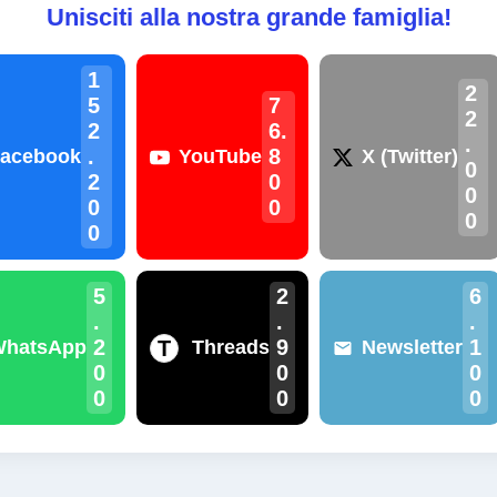
Unisciti alla nostra grande famiglia!
1
2
5
7
2
2
6.
.
.
8
acebook
YouTube
X (Twitter)
0
2
0
0
0
0
0
0
5
2
6
.
.
.
2
9
1
T
WhatsApp
Threads
Newsletter
0
0
0
0
0
0