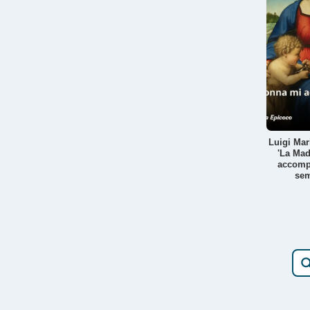
Luigi Mar
'La Ma
accomp
sem