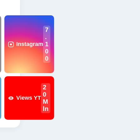
7
.
1
Instagram
0
0
2
0
Views YT
M
ln