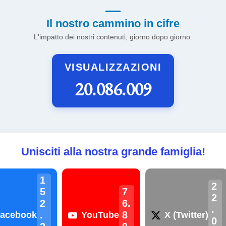
Il nostro cammino in cifre
L'impatto dei nostri contenuti, giorno dopo giorno.
VISUALIZZAZIONI
20.086.009
Unisciti alla nostra grande famiglia!
1
2
5
7
2
2
6.
.
.
8
acebook
YouTube
X (Twitter)
0