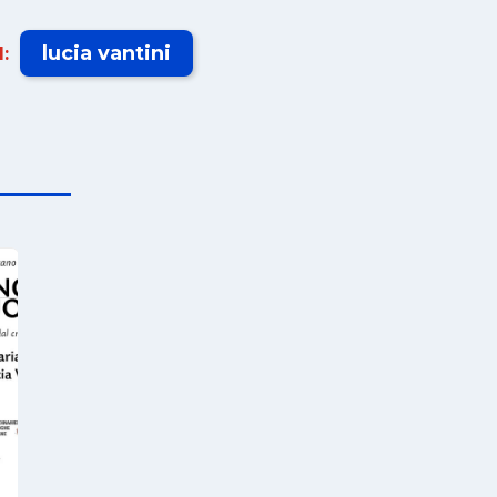
lucia vantini
: