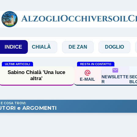
Passa ai contenuti principali
INDICE
CHIALÀ
DE ZAN
DOGLIO
MAGGI
ULTIMI ARTICOLI
RESTA IN CONTATTO
Sabino Chialà 'Una luce
NEWSLETTE
SEG
altra'
E-MAIL
R
BL
 E COSA TROVI:
UTORI e ARGOMENTI