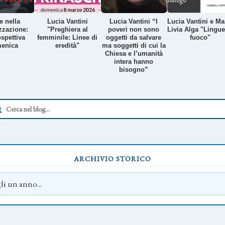
e nella
Lucia Vantini
Lucia Vantini “I
Lucia Vantini e Ma
zzazione:
"Preghiera al
poveri non sono
Livia Alga "Lingue
spettiva
femminile: Linee di
oggetti da salvare
fuoco"
enica
eredità"
ma soggetti di cui la
Chiesa e l’umanità
intera hanno
bisogno”
ARCHIVIO STORICO