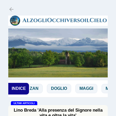
Passa ai contenuti principali
INDICE
DE ZAN
DOGLIO
MAGGI
MANICAR
ULTIMI ARTICOLI
Lino Breda 'Alla presenza del Signore nella
vita e oltre la vita'