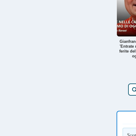
Gianfran
'Entrate 
ferite de
og