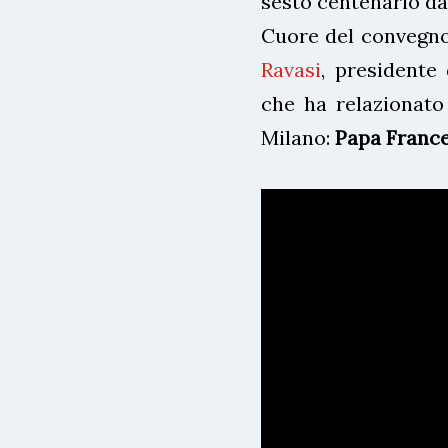
sesto centenario dal
Cuore del convegno
Ravasi
, presidente 
che ha relazionato 
Milano:
Papa France