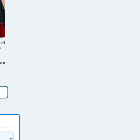
«Il
a
e
are