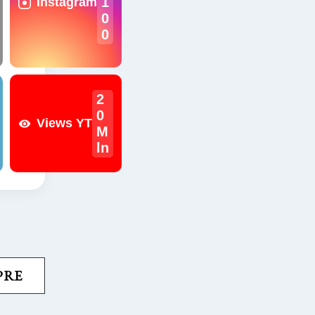
1
Instagram
0
0
2
0
Views YT
M
ln
PRE