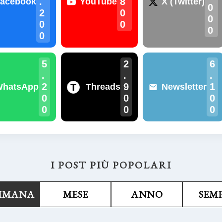
.
8
acebook
YouTube
X (Twitter)
0
2
0
0
0
0
0
0
5
2
6
.
.
.
2
9
1
T
WhatsApp
Threads
Newsletter
0
0
0
0
0
0
I POST PIÙ POPOLARI
TIMANA
MESE
ANNO
SEM