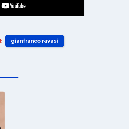
gianfranco ravasi
: