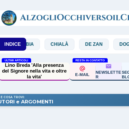
Passa ai contenuti principali
INDICE
IBBIA
CHIALÀ
DE ZAN
DOGLIO
ULTIMI ARTICOLI
RESTA IN CONTATTO
Lino Breda 'Alla presenza
del Signore nella vita e oltre
NEWSLETTE
SEG
E-MAIL
la vita'
R
BL
 E COSA TROVI:
UTORI e ARGOMENTI