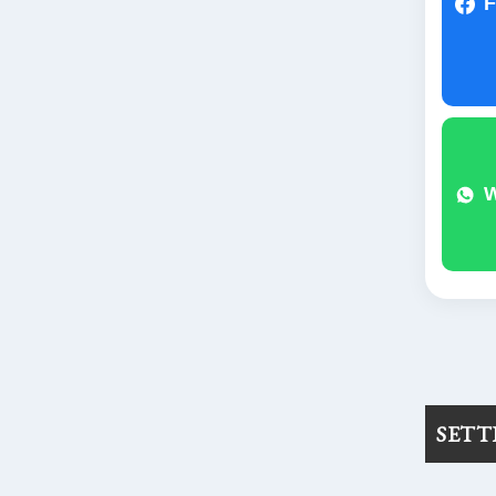
F
SET